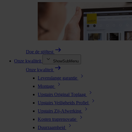
Doe de stijltest
Onze kwaliteit
ShowSubMenu
Onze kwaliteit
Levenslange garantie
Montage
Upstairs Original Toplaag
Upstairs Veiligheids Profiel
Upstairs Zij-Afwerking
Kosten traprenovatie
Duurzaamheid