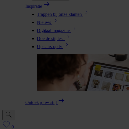
Inspiratie
Trappen bij onze klanten
Nieuws
Digitaal magazine
Doe de stijltest
Upstairs op tv
Ontdek jouw stijl
0