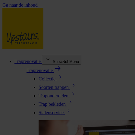
Ga naar de inhoud
Traprenovatie
ShowSubMenu
Traprenovatie
Collectie
Soorten trappen
Traponderdelen
Trap bekleden
Stalenservice