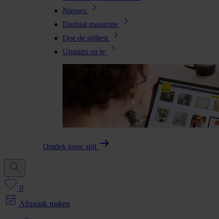
Nieuws
Digitaal magazine
Doe de stijltest
Upstairs op tv
Ontdek jouw stijl
0
Afspraak maken