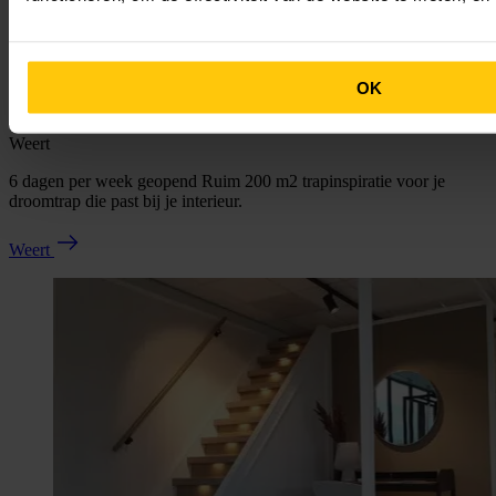
OK
Weert
6 dagen per week geopend Ruim 200 m2 trapinspiratie voor je
droomtrap die past bij je interieur.
Weert