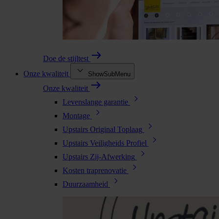
Doe de stijltest
Onze kwaliteit
ShowSubMenu
Onze kwaliteit
Levenslange garantie
Montage
Upstairs Original Toplaag
Upstairs Veiligheids Profiel
Upstairs Zij-Afwerking
Kosten traprenovatie
Duurzaamheid