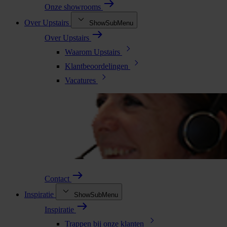
Onze showrooms
Over Upstairs
ShowSubMenu
Over Upstairs
Waarom Upstairs
Klantbeoordelingen
Vacatures
Contact
Inspiratie
ShowSubMenu
Inspiratie
Trappen bij onze klanten