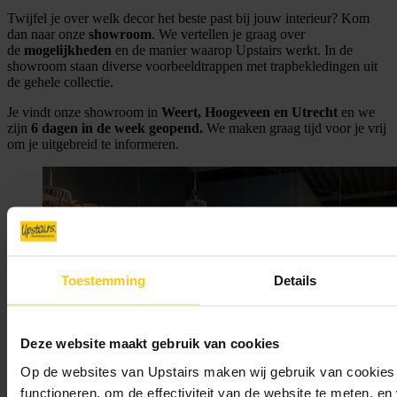
Twijfel je over welk decor het beste past bij jouw interieur? Kom
dan naar onze
showroom
. We vertellen je graag over
de
mogelijkheden
en de manier waarop Upstairs werkt. In de
showroom staan diverse voorbeeldtrappen met trapbekledingen uit
de gehele collectie.
Je vindt onze showroom in
Weert, Hoogeveen en Utrecht
en we
zijn
6 dagen in de week geopend.
We maken graag tijd voor je vrij
om je uitgebreid te informeren.
Toestemming
Details
Deze website maakt gebruik van cookies
Op de websites van Upstairs maken wij gebruik van cookies 
functioneren, om de effectiviteit van de website te meten, e