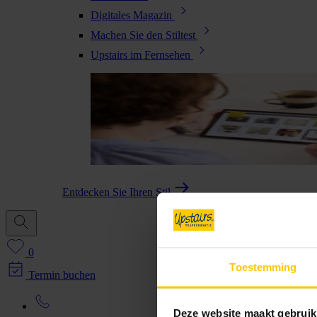
Digitales Magazin
Machen Sie den Stiltest
Upstairs im Fernsehen
Entdecken Sie Ihren Stil
0
Toestemming
Termin buchen
Deze website maakt gebruik