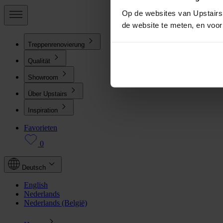
Op de websites van Upstairs 
de website te meten, en voo
Treppenrenovierung
Qualität
Showroom
Über Upstairs
Inspiration
Favorieten
0
Deutsch
English
Nederlands
Nederlands (België)