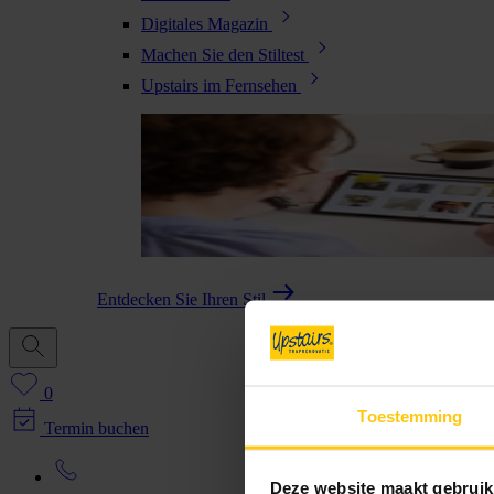
Digitales Magazin
Machen Sie den Stiltest
Upstairs im Fernsehen
Entdecken Sie Ihren Stil
0
Toestemming
Termin buchen
Deze website maakt gebruik