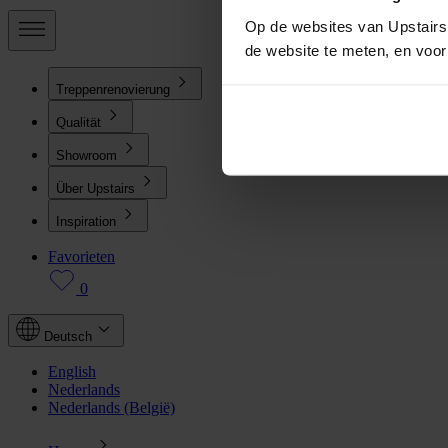
Op de websites van Upstairs 
de website te meten, en voo
Treppenrenovierung
Qualität
Showroom
Über Upstairs
Inspiration
Favorieten
0
Deutsch
English
Nederlands
Nederlands (België)