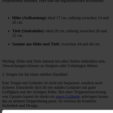
Proportionen stimmen. Hier sind die ergonomischen Richtlinien:
Höhe (Aufkantung)
: ideal 17 cm, zulässig zwischen 14 und
20 cm.
Tiefe (Stufenhöhe)
: ideal 29 cm, zulässig zwischen 26 und
32 cm.
Summe aus Höhe und Tiefe
: zwischen 44 und 46 cm.
Wichtig: Höhe und Tiefe müssen bei allen Stufen einheitlich sein.
Abweichungen können zu Stolpern oder Unbehagen führen.
2. Sorgen Sie für einen stabilen Handlauf
Eine Treppe mit Geländer ist nicht nur bequemer, sondern auch
sicherer. Entscheide dich für ein stabiles Geländer mit guter
Griffigkeit und der richtigen Höhe. Bei einer Treppenrenovierung
von Upstairs kannst du direkt ein
neues Geländer
anbringen lassen,
das zu deinem Treppenbelag passt. So vereinst du Komfort,
Sicherheit und Design.