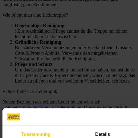
langfristig genießen können.
Wie pflegt man eine Ledertreppe?
Regelmäßige Reinigung
: Zur regelmäßigen Pflege kannst du die Treppe mit einem
leicht feuchten Tuch abwischen.
Gründliche Reinigung
Bei stärkeren Verschmutzungen oder Flecken bietet Upstairs
Care & Protect Abhilfe. Verwende den mitgelieferten
Schwamm für eine gründliche Reinigung.
Pflege und Schutz
Um das Leder geschmeidig und schön zu halten, kannst du es
mit Upstairs Care & Protect behandeln, was dazu beiträgt, das
Leder zu pflegen und vor weiterem Verschleiß zu schützen.
Echtes Leder vs. Lederoptik
Neben Bezügen aus echtem Leder bieten wir auch
Treppenstufenüberzüge in Lederoptik
an
.
Diese Variante verfügt
über eine kratzfeste und pflegeleichte
Deckschicht
, die die
natürlichen Eigenschaften von echtem Leder nachahmt. Unsere
Treppenstufenüberzüge aus strapazierfähigem Material werden
direkt auf die vorhandenen Stufen aufgebracht. Das Ergebnis ist
Toestemming
Details
eine pflegefreie Treppe, die weder abgeschliffen noch gestrichen