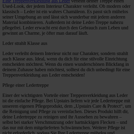
Eine Treppenverkleidung aus Leder
verleiht deiner Treppe einen
Used-Look, der jedem Interieur Charakter verleiht. Ob modern oder
klassisch – Leder ist ein wahres Chamäleon. Es passt sich mühelos
seiner Umgebung an und lässt sich wunderbar mit jedem anderen
Material kombinieren. Außerdem ist deine Leder-Treppe nahezu
pflegefrei. Leder erwacht erst durch den Gebrauch zum Leben und
gewinnt an Charme, je öfter man darauf läuft.
Leder strahlt Klasse aus
Leder verleiht deinem Interieur nicht nur Charakter, sondern strahlt
auch Klasse aus. Ideal, wenn du dich für eine stilvolle Einrichtung
entscheiden möchtest. Wenn du einen wunderschönen Blickfang in
deinem Zuhause haben möchtest, solltest du dich unbedingt für eine
Treppenverkleidung aus Leder entscheiden!
Pflege einer Ledertreppe
Einer der wichtigsten Vorteile einer Treppenverkleidung aus Leder
ist die einfache Pflege. Bei Upstairs liefern wir jede Ledertreppe mit
unserem eigenen Pflegeprodukt, dem „Upstairs Care & Protect“, um
die Reinigung und Pflege zu vereinfachen. Dieses Produkt hilft dir,
deine Ledertreppe zu reinigen und ihr Aussehen zu bewahren –
selbst bei starker Verschmutzung oder hartnäckigen Flecken – und
das nur mit dem mitgelieferten Schwämmchen. Weitere Pflege ist
nicht erforderlich, sodass Sie Ihre Ledertreppe mühelos und