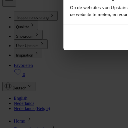
Op de websites van Upstairs 
de website te meten, en voo
Treppenrenovierung
Qualität
Showroom
Über Upstairs
Inspiration
Favorieten
0
Deutsch
English
Nederlands
Nederlands (België)
Home