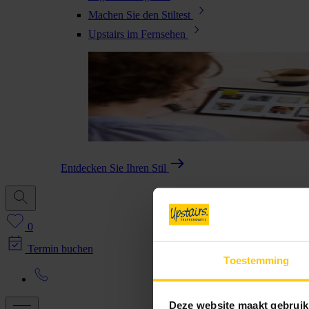
Machen Sie den Stiltest
Upstairs im Fernsehen
Entdecken Sie Ihren Stil
0
Termin buchen
Toestemming
Deze website maakt gebruik