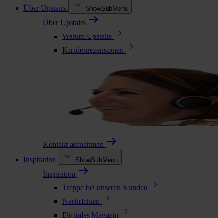
Über Upstairs
ShowSubMenu
Über Upstairs
Warum Upstairs
Kundenrezensionen
Kontakt aufnehmen
Inspiration
ShowSubMenu
Inspiration
Treppe bei unseren Kunden
Nachrichten
Digitales Magazin