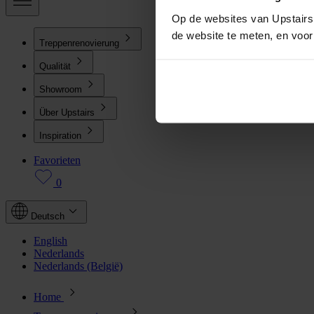
Op de websites van Upstairs 
de website te meten, en voo
Treppenrenovierung
Qualität
Showroom
Über Upstairs
Inspiration
Favorieten
0
Deutsch
English
Nederlands
Nederlands (België)
Home