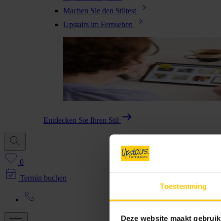
Machen Sie den Stiltest
Upstairs im Fernsehen
Entdecken Sie Ihren Stil
0
Termin buchen
Toestemming
Deze website maakt gebruik