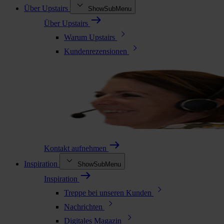
Über Upstairs
ShowSubMenu
Über Upstairs
Warum Upstairs
Kundenrezensionen
Kontakt aufnehmen
Inspiration
ShowSubMenu
Inspiration
Treppe bei unseren Kunden
Nachrichten
Digitales Magazin