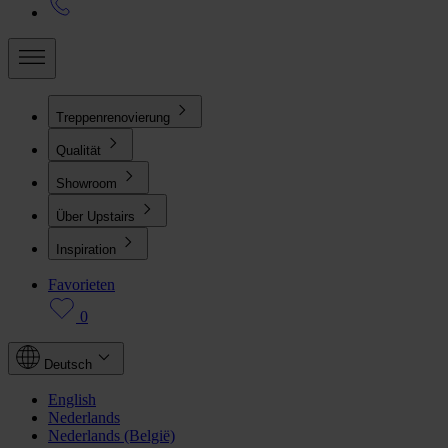
Treppenrenovierung
Qualität
Showroom
Über Upstairs
Inspiration
Favorieten
0
Deutsch
English
Nederlands
Nederlands (België)