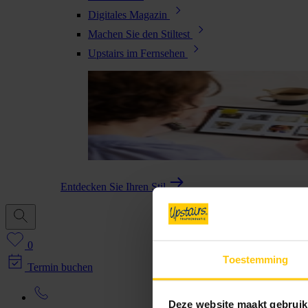
Digitales Magazin
Machen Sie den Stiltest
Upstairs im Fernsehen
Entdecken Sie Ihren Stil
0
Toestemming
Termin buchen
Deze website maakt gebruik