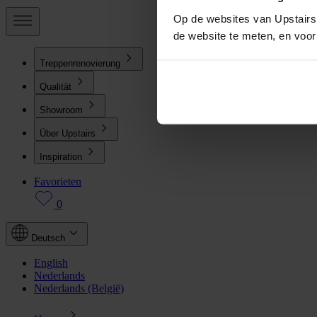
Op de websites van Upstairs 
de website te meten, en voo
Treppenrenovierung
Qualität
Showroom
Über Upstairs
Inspiration
Favorieten
0
Deutsch
English
Nederlands
Nederlands (België)