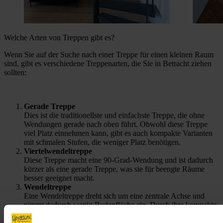
Welche Arten von Treppen gibt es?
Wenn Sie auf der Suche nach einer Treppe für einen kleinen Raum
sind, gibt es verschiedene Treppenarten, die Sie in Betracht ziehen
sollten:
Gerade Treppe
Dies ist die traditionellste und einfachste Treppe, die ohne
Wendungen gerade nach oben führt. Obwohl diese Treppe
viel Platz einnehmen kann, gibt es auch kompakte Varianten
mit schmalen Stufen, die weniger Platz benötigen.
Viertelwendeltreppe
Diese Treppe macht eine 90-Grad-Wendung und ist dadurch
kürzer als eine gerade Treppe, was sie für beengte Räume
besser geeignet macht.
Wendeltreppe
Eine Wendeltreppe dreht sich um eine zentrale Achse und
nimmt dadurch wenig Bodenfläche ein. Durch ihre kompakte
Form eignet sie sich ideal für kleine Räume, in denen eine
gerade Treppe zu viel Platz beanspruchen würde.