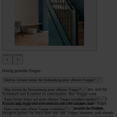
Häufig gestellte Fragen
Welche Vorteile bietet die Verkleidung einer offenen Treppe?
Eine offene Treppe mit Upstairs zu verkleiden bedeutet, sich für
Was kostet die Renovierung einer offenen Treppe?
Schönheit und Komfort zu entscheiden. Ihre Treppe wird
pflegeleicht, rutschfest und widerstandsfähig gegen Kratzer und
Der genaue
Preis für eine Treppenrenovierung
variiert je nach
Kann Smart Stairs auf einer offenen Treppe installiert werden?
Abnutzung. Außerdem renovieren wir Ihre Treppe in der Regel
Kunde, abhängig von den individuellen Wünschen, der
innerhalb eines Tages, ganz ohne Aufbrechen oder Aufreißen.
persönlichen Situation und dem aktuellen Zustand der Treppe.
Nein, das ist nicht möglich.
Kann man eine offene Treppe schließen?
Morgens gehen Sie noch über Ihre alte Treppe hinunter, und abends