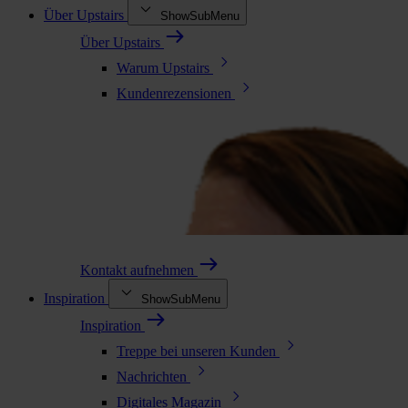
Über Upstairs
ShowSubMenu
Über Upstairs
Warum Upstairs
Kundenrezensionen
Kontakt aufnehmen
Inspiration
ShowSubMenu
Inspiration
Treppe bei unseren Kunden
Nachrichten
Digitales Magazin