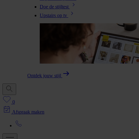
Doe de stijltest
Upstairs op tv
Ontdek jouw stijl
0
Afspraak maken