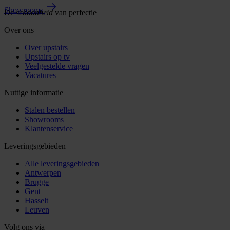
Showrooms
De
schoonheid
van perfectie
Over ons
Over upstairs
Upstairs op tv
Veelgestelde vragen
Vacatures
Nuttige informatie
Stalen bestellen
Showrooms
Klantenservice
Leveringsgebieden
Alle leveringsgebieden
Antwerpen
Brugge
Gent
Hasselt
Leuven
Volg ons via