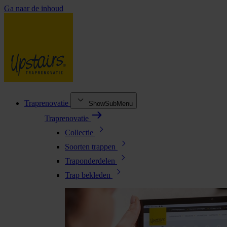
Ga naar de inhoud
Traprenovatie
ShowSubMenu
Traprenovatie
Collectie
Soorten trappen
Traponderdelen
Trap bekleden