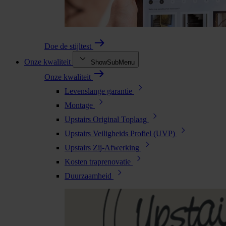
Doe de stijltest
Onze kwaliteit
ShowSubMenu
Onze kwaliteit
Levenslange garantie
Montage
Upstairs Original Toplaag
Upstairs Veiligheids Profiel (UVP)
Upstairs Zij-Afwerking
Kosten traprenovatie
Duurzaamheid