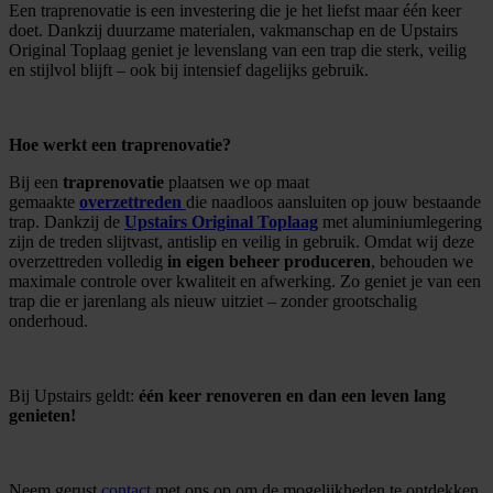
Een traprenovatie is een investering die je het liefst maar één keer
doet. Dankzij duurzame materialen, vakmanschap en de Upstairs
Original Toplaag geniet je levenslang van een trap die sterk, veilig
en stijlvol blijft – ook bij intensief dagelijks gebruik.
Hoe werkt een traprenovatie?
Bij een
traprenovatie
plaatsen we op maat
gemaakte
overzettreden
die naadloos aansluiten op jouw bestaande
trap. Dankzij de
Upstairs Original Toplaag
met aluminiumlegering
zijn de treden slijtvast, antislip en veilig in gebruik. Omdat wij deze
overzettreden volledig
in eigen beheer produceren
, behouden we
maximale controle over kwaliteit en afwerking. Zo geniet je van een
trap die er jarenlang als nieuw uitziet – zonder grootschalig
onderhoud.
Bij Upstairs geldt:
één keer renoveren en dan een leven lang
genieten!
Neem gerust
contact
met ons op om de mogelijkheden te ontdekken.