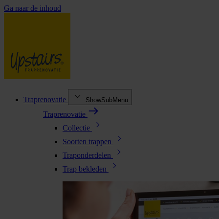
Ga naar de inhoud
Traprenovatie
ShowSubMenu
Traprenovatie
Collectie
Soorten trappen
Traponderdelen
Trap bekleden