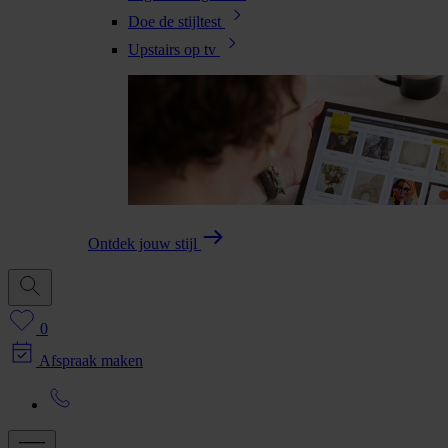
Doe de stijltest
Upstairs op tv
Ontdek jouw stijl
0
Afspraak maken