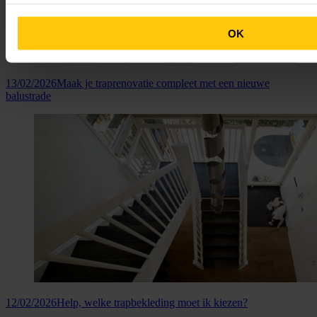
OK
13/02/2026
Maak je traprenovatie compleet met een nieuwe
balustrade
12/02/2026
Help, welke trapbekleding moet ik kiezen?