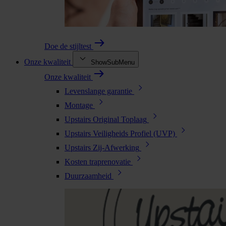
Doe de stijltest
Onze kwaliteit
ShowSubMenu
Onze kwaliteit
Levenslange garantie
Montage
Upstairs Original Toplaag
Upstairs Veiligheids Profiel (UVP)
Upstairs Zij-Afwerking
Kosten traprenovatie
Duurzaamheid