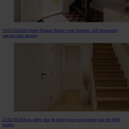
19/03/2026
2e Open Huizen Route voor trappen: 100 bewoners
openen hun deuren
23/02/2026
Trap oliën: tips & tricks voor een houten trap die blijft
stralen