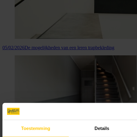
05/02/2026
De mogelijkheden van een leren trapbekleding
Toestemming
Details
05/02/2026
Lambrisering bij de trap: waar let je op?