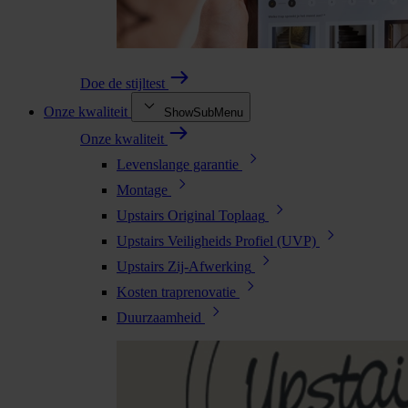
Doe de stijltest
Onze kwaliteit
ShowSubMenu
Onze kwaliteit
Levenslange garantie
Montage
Upstairs Original Toplaag
Upstairs Veiligheids Profiel (UVP)
Upstairs Zij-Afwerking
Kosten traprenovatie
Duurzaamheid