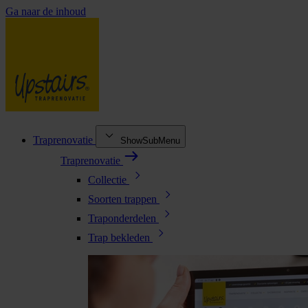
Ga naar de inhoud
Traprenovatie
ShowSubMenu
Traprenovatie
Collectie
Soorten trappen
Traponderdelen
Trap bekleden