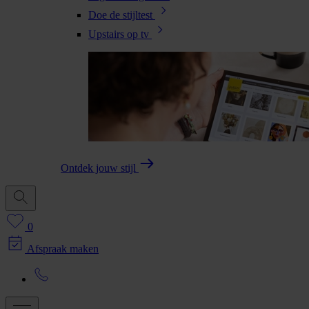
Doe de stijltest
Upstairs op tv
Ontdek jouw stijl
0
Afspraak maken