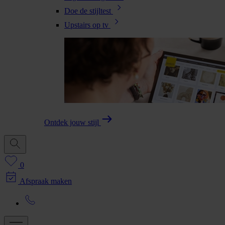
Doe de stijltest
Upstairs op tv
Ontdek jouw stijl
0
Afspraak maken