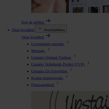
Doe de stijltest
Onze kwaliteit
ShowSubMenu
Onze kwaliteit
Levenslange garantie
Montage
Upstairs Original Toplaag
Upstairs Veiligheids Profiel (UVP)
Upstairs Zij-Afwerking
Kosten traprenovatie
Duurzaamheid