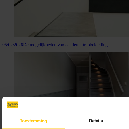
05/02/2026
De mogelijkheden van een leren trapbekleding
Toestemming
Details
05/02/2026
Lambrisering bij de trap: waar let je op?