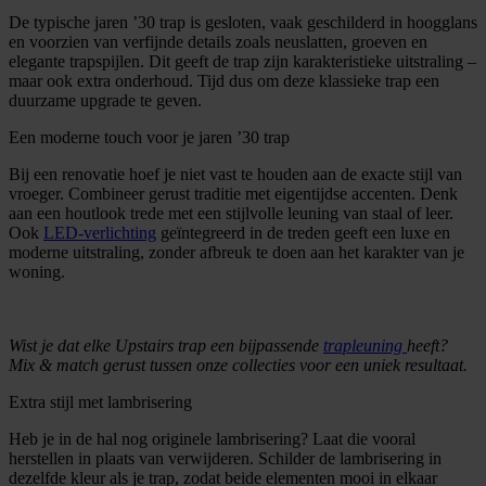
De typische jaren ’30 trap is gesloten, vaak geschilderd in hoogglans
en voorzien van verfijnde details zoals neuslatten, groeven en
elegante trapspijlen. Dit geeft de trap zijn karakteristieke uitstraling –
maar ook extra onderhoud. Tijd dus om deze klassieke trap een
duurzame upgrade te geven.
Een moderne touch voor je jaren ’30 trap
Bij een renovatie hoef je niet vast te houden aan de exacte stijl van
vroeger. Combineer gerust traditie met eigentijdse accenten. Denk
aan een houtlook trede met een stijlvolle leuning van staal of leer.
Ook
LED-verlichting
geïntegreerd in de treden geeft een luxe en
moderne uitstraling, zonder afbreuk te doen aan het karakter van je
woning.
Wist je dat elke Upstairs trap een bijpassende
trapleuning
heeft?
Mix & match gerust tussen onze collecties voor een uniek resultaat.
Extra stijl met lambrisering
Heb je in de hal nog originele lambrisering? Laat die vooral
herstellen in plaats van verwijderen. Schilder de lambrisering in
dezelfde kleur als je trap, zodat beide elementen mooi in elkaar