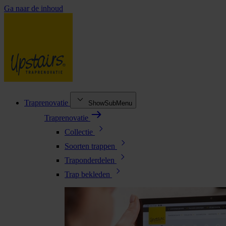
Ga naar de inhoud
Traprenovatie
ShowSubMenu
Traprenovatie
Collectie
Soorten trappen
Traponderdelen
Trap bekleden