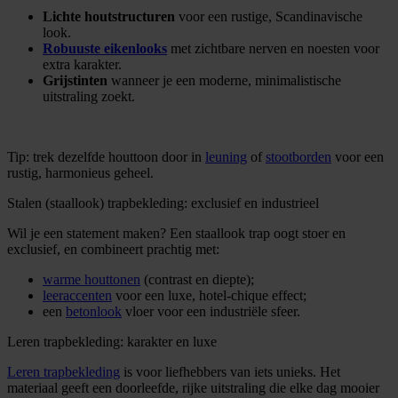
Lichte houtstructuren
voor een rustige, Scandinavische
look.
Robuuste eikenlooks
met zichtbare nerven en noesten voor
extra karakter.
Grijstinten
wanneer je een moderne, minimalistische
uitstraling zoekt.
Tip: trek dezelfde houttoon door in
leuning
of
stootborden
voor een
rustig, harmonieus geheel.
Stalen (staallook) trapbekleding: exclusief en industrieel
Wil je een statement maken? Een staallook trap oogt stoer en
exclusief, en combineert prachtig met:
warme houttonen
(contrast en diepte);
leeraccenten
voor een luxe, hotel-chique effect;
een
betonlook
vloer voor een industriële sfeer.
Leren trapbekleding: karakter en luxe
Leren trapbekleding
is voor liefhebbers van iets unieks. Het
materiaal geeft een doorleefde, rijke uitstraling die elke dag mooier