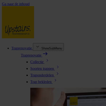
Ga naar de inhoud
Traprenovatie
ShowSubMenu
Traprenovatie
Collectie
Soorten trappen
Traponderdelen
Trap bekleden