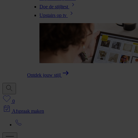
Doe de stijltest
Upstairs op tv
Ontdek jouw stijl
0
Afspraak maken