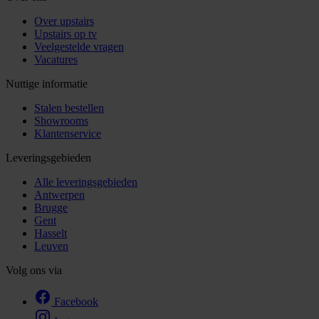
Over upstairs
Upstairs op tv
Veelgestelde vragen
Vacatures
Nuttige informatie
Stalen bestellen
Showrooms
Klantenservice
Leveringsgebieden
Alle leveringsgebieden
Antwerpen
Brugge
Gent
Hasselt
Leuven
Volg ons via
Facebook