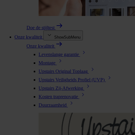
Doe de stijltest
Onze kwaliteit
ShowSubMenu
Onze kwaliteit
Levenslange garantie
Montage
Upstairs Original Toplaag
Upstairs Veiligheids Profiel (UVP)
Upstairs Zij-Afwerking
Kosten traprenovatie
Duurzaamheid