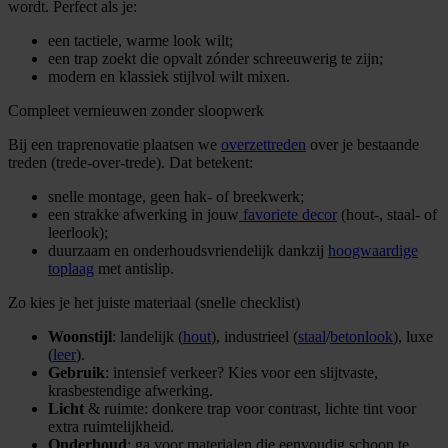
wordt. Perfect als je:
een tactiele, warme look wilt;
een trap zoekt die opvalt zónder schreeuwerig te zijn;
modern en klassiek stijlvol wilt mixen.
Compleet vernieuwen zonder sloopwerk
Bij een traprenovatie plaatsen we
overzettreden
over je bestaande
treden (trede-over-trede). Dat betekent:
snelle montage, geen hak- of breekwerk;
een strakke afwerking in jouw
favoriete decor
(hout-, staal- of
leerlook);
duurzaam en onderhoudsvriendelijk dankzij
hoogwaardige
toplaag
met antislip.
Zo kies je het juiste materiaal (snelle checklist)
Woonstijl
: landelijk (
hout
), industrieel (
staal
/
betonlook
), luxe
(
leer
).
Gebruik
: intensief verkeer? Kies voor een slijtvaste,
krasbestendige afwerking.
Licht
& ruimte: donkere trap voor contrast, lichte tint voor
extra ruimtelijkheid.
Onderhoud
: ga voor materialen die eenvoudig schoon te