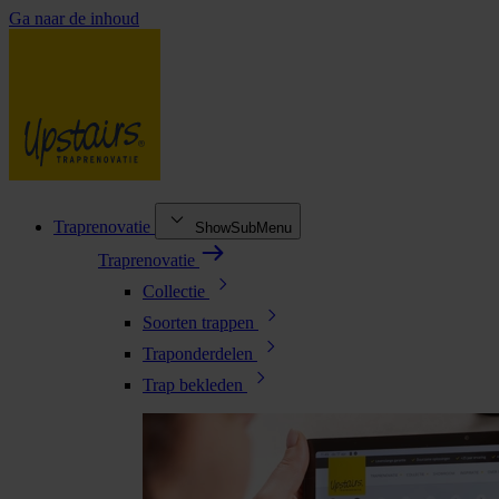
Ga naar de inhoud
Traprenovatie
ShowSubMenu
Traprenovatie
Collectie
Soorten trappen
Traponderdelen
Trap bekleden