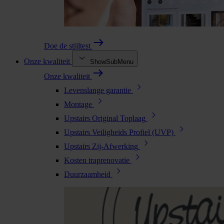
Doe de stijltest
Onze kwaliteit
ShowSubMenu
Onze kwaliteit
Levenslange garantie
Montage
Upstairs Original Toplaag
Upstairs Veiligheids Profiel (UVP)
Upstairs Zij-Afwerking
Kosten traprenovatie
Duurzaamheid