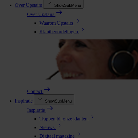
Over Upstairs
ShowSubMenu
Over Upstairs
Waarom Upstairs
Klantbeoordelingen
Contact
Inspiratie
ShowSubMenu
Inspiratie
Trappen bij onze klanten
Nieuws
Digitaal magazine