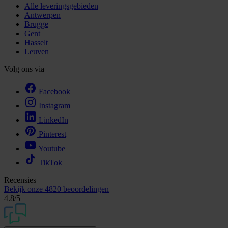
Alle leveringsgebieden
Antwerpen
Brugge
Gent
Hasselt
Leuven
Volg ons via
Facebook
Instagram
LinkedIn
Pinterest
Youtube
TikTok
Recensies
Bekijk onze
4820 beoordelingen
4.8
/5