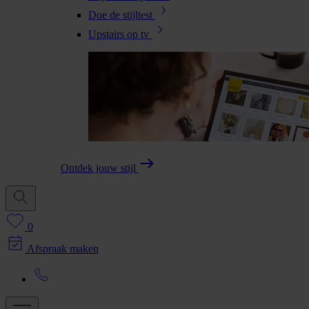
Doe de stijltest
Upstairs op tv
Ontdek jouw stijl
0
Afspraak maken