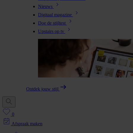
Nieuws
Digitaal magazine
Doe de stijltest
Upstairs op tv
Ontdek jouw stijl
0
Afspraak maken