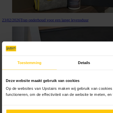
23/02/2026
Trap onderhoud voor een lange levensduur
Toestemming
Details
Deze website maakt gebruik van cookies
Op de websites van Upstairs maken wij gebruik van cookies 
13/02/2026
Je trap schoonmaken doe je zo!
functioneren, om de effectiviteit van de website te meten, e