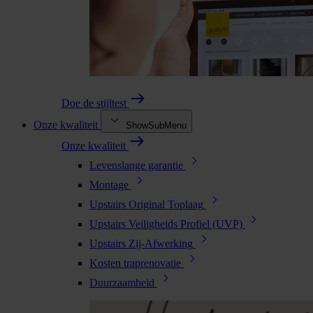
Doe de stijltest
Onze kwaliteit
ShowSubMenu
Onze kwaliteit
Levenslange garantie
Montage
Upstairs Original Toplaag
Upstairs Veiligheids Profiel (UVP)
Upstairs Zij-Afwerking
Kosten traprenovatie
Duurzaamheid