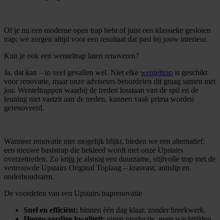
Of je nu een moderne open trap hebt of juist een klassieke gesloten
trap: we zorgen altijd voor een resultaat dat past bij jouw interieur.
Kun je ook een wenteltrap laten renoveren?
Ja, dat kan – in veel gevallen wel. Niet elke
wenteltrap
is geschikt
voor renovatie, maar onze adviseurs beoordelen dit graag samen met
jou. Wenteltrappen waarbij de treden losstaan van de spil en de
leuning niet vastzit aan de treden, kunnen vaak prima worden
gerenoveerd.
Wanneer renovatie niet mogelijk blijkt, bieden we een alternatief:
een nieuwe basistrap die bekleed wordt met onze Upstairs
overzettreden. Zo krijg je alsnog een duurzame, stijlvolle trap met de
vertrouwde Upstairs Original Toplaag – krasvast, antislip en
onderhoudsarm.
De voordelen van een Upstairs traprenovatie
Snel en efficiënt:
binnen één dag klaar, zonder breekwerk.
Hoogwaardige kwaliteit:
eigen productie, geen wachttijden,