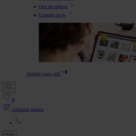
Doe de stijltest
Upstairs op tv
Ontdek jouw stijl
0
Afspraak maken