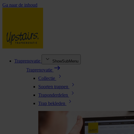
Ga naar de inhoud
Traprenovatie
ShowSubMenu
Traprenovatie
Collectie
Soorten trappen
Traponderdelen
Trap bekleden