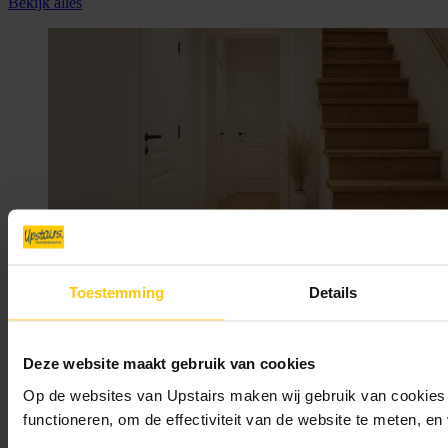
Bekijk alles
Toestemming
Details
23/02/2026
Trap oliën: tips & tricks voor een houten trap die blijft
stralen
Deze website maakt gebruik van cookies
Op de websites van Upstairs maken wij gebruik van cookies 
functioneren, om de effectiviteit van de website te meten, e