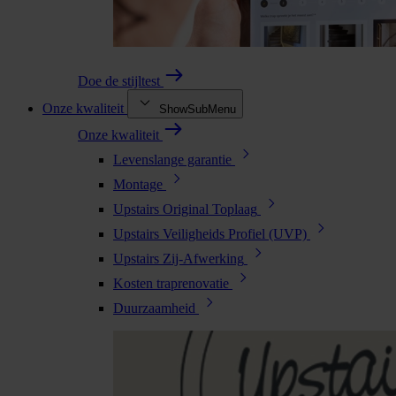
Doe de stijltest
Onze kwaliteit
ShowSubMenu
Onze kwaliteit
Levenslange garantie
Montage
Upstairs Original Toplaag
Upstairs Veiligheids Profiel (UVP)
Upstairs Zij-Afwerking
Kosten traprenovatie
Duurzaamheid