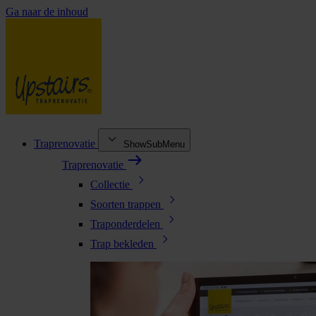
Ga naar de inhoud
Traprenovatie
ShowSubMenu
Traprenovatie
Collectie
Soorten trappen
Traponderdelen
Trap bekleden