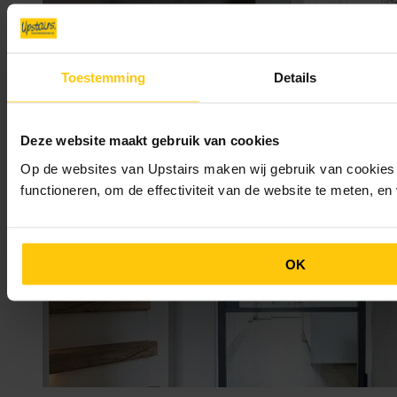
Toestemming
Details
30/01/2025
Is Upstairs duur? Het verschil tussen Upstairs en andere
Deze website maakt gebruik van cookies
traprenovaties
Op de websites van Upstairs maken wij gebruik van cookies 
functioneren, om de effectiviteit van de website te meten, e
OK