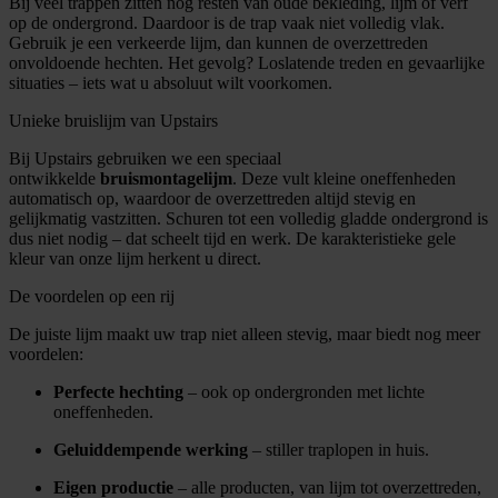
Bij veel trappen zitten nog resten van oude bekleding, lijm of verf
op de ondergrond. Daardoor is de trap vaak niet volledig vlak.
Gebruik je een verkeerde lijm, dan kunnen de overzettreden
onvoldoende hechten. Het gevolg? Loslatende treden en gevaarlijke
situaties – iets wat u absoluut wilt voorkomen.
Unieke bruislijm van Upstairs
Bij Upstairs gebruiken we een speciaal
ontwikkelde
bruismontagelijm
. Deze vult kleine oneffenheden
automatisch op, waardoor de overzettreden altijd stevig en
gelijkmatig vastzitten. Schuren tot een volledig gladde ondergrond is
dus niet nodig – dat scheelt tijd en werk. De karakteristieke gele
kleur van onze lijm herkent u direct.
De voordelen op een rij
De juiste lijm maakt uw trap niet alleen stevig, maar biedt nog meer
voordelen:
Perfecte hechting
– ook op ondergronden met lichte
oneffenheden.
Geluiddempende werking
– stiller traplopen in huis.
Eigen productie
– alle producten, van lijm tot overzettreden,