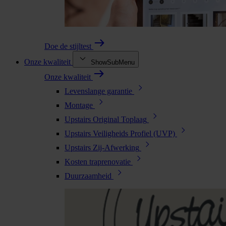
Doe de stijltest
Onze kwaliteit
ShowSubMenu
Onze kwaliteit
Levenslange garantie
Montage
Upstairs Original Toplaag
Upstairs Veiligheids Profiel (UVP)
Upstairs Zij-Afwerking
Kosten traprenovatie
Duurzaamheid