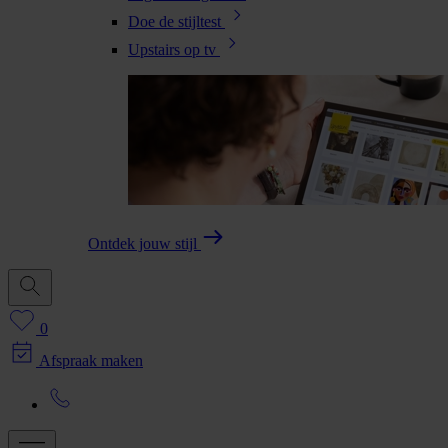
Doe de stijltest
Upstairs op tv
Ontdek jouw stijl
0
Afspraak maken