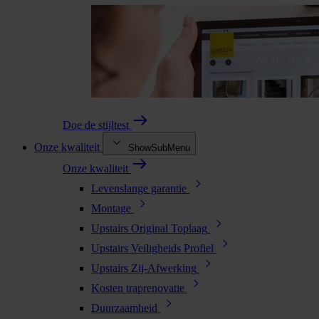
Doe de stijltest
Onze kwaliteit
ShowSubMenu
Onze kwaliteit
Levenslange garantie
Montage
Upstairs Original Toplaag
Upstairs Veiligheids Profiel
Upstairs Zij-Afwerking
Kosten traprenovatie
Duurzaamheid