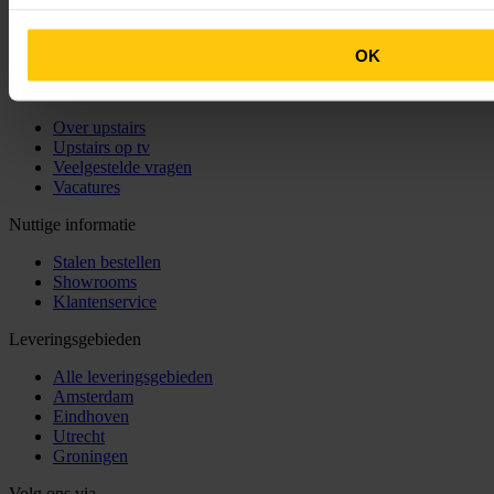
De
schoonheid
van perfectie
OK
Over ons
Over upstairs
Upstairs op tv
Veelgestelde vragen
Vacatures
Nuttige informatie
Stalen bestellen
Showrooms
Klantenservice
Leveringsgebieden
Alle leveringsgebieden
Amsterdam
Eindhoven
Utrecht
Groningen
Volg ons via