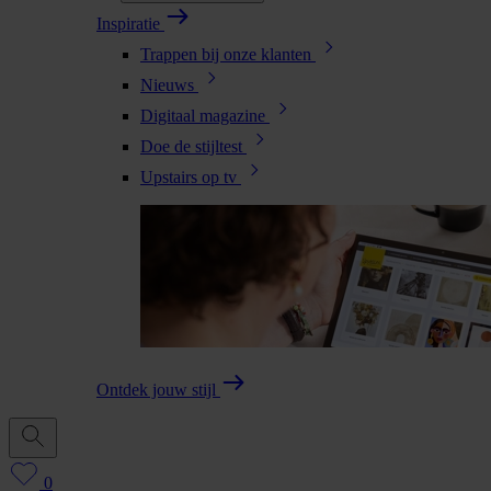
Inspiratie
Trappen bij onze klanten
Nieuws
Digitaal magazine
Doe de stijltest
Upstairs op tv
Ontdek jouw stijl
0