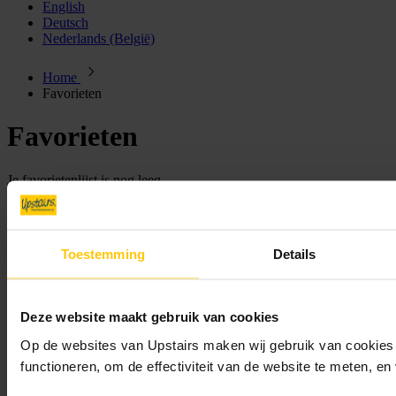
English
Deutsch
Nederlands (België)
Home
Favorieten
Favorieten
Je favorietenlijst is nog leeg.
Laat je inspireren door
onze collectie
en bewaar de trapdecors die
Toestemming
Details
perfect passen bij jouw interieur.
Hulp nodig?
Deze website maakt gebruik van cookies
Wij staan voor je klaar met persoonlijk advies en snelle service.
Op de websites van Upstairs maken wij gebruik van cookies 
Neem contact met ons op
Afspraak maken
functioneren, om de effectiviteit van de website te meten, e