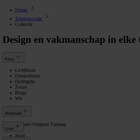
Home
Traprenovatie
Collectie
Design en vakmanschap in elke 
Kleur
Lichtbruin
Donkerbruin
(licht)grijs
Zwart
Beige
Wit
Materiaal
Upstairs Original Toplaag
Look
Leer
Staal
Hout