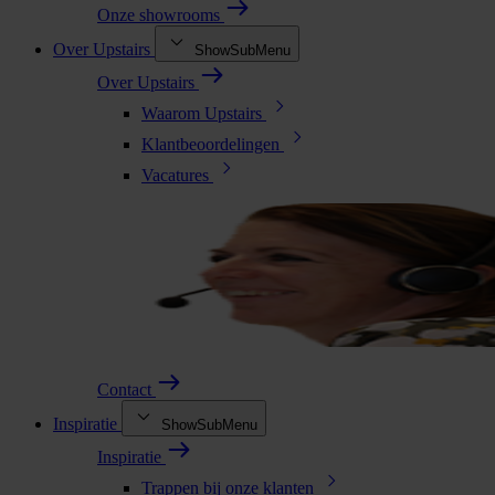
Onze showrooms
Over Upstairs
ShowSubMenu
Over Upstairs
Waarom Upstairs
Klantbeoordelingen
Vacatures
Contact
Inspiratie
ShowSubMenu
Inspiratie
Trappen bij onze klanten