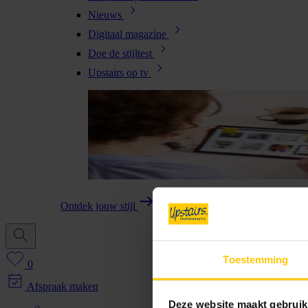
Nieuws
Digitaal magazine
Doe de stijltest
Upstairs op tv
Ontdek jouw stijl
Toestemming
0
Afspraak maken
Deze website maakt gebruik