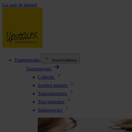
Ga naar de inhoud
Traprenovatie
ShowSubMenu
Traprenovatie
Collectie
Soorten trappen
Traponderdelen
Trap bekleden
Stalenservice