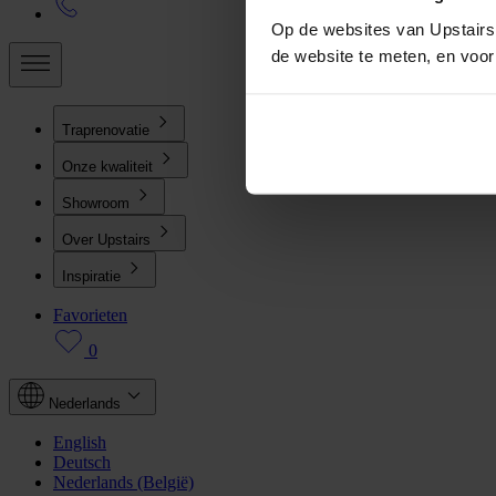
Op de websites van Upstairs 
de website te meten, en voo
Traprenovatie
Onze kwaliteit
Showroom
Over Upstairs
Inspiratie
Favorieten
0
Nederlands
English
Deutsch
Nederlands (België)