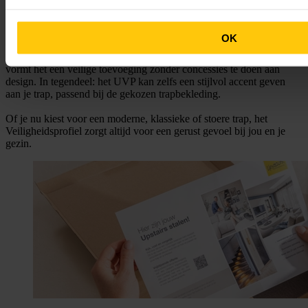
trede geplaatst, waardoor de rand beter zichtbaar én voelbaar is. Dit
geeft extra grip en stabiliteit bij elke stap, of je nu met sokken, blote
voeten of schoenen de trap op loopt.
OK
Dankzij de duurzame afwerking gaat het profiel jarenlang mee en
vormt het een veilige toevoeging zonder concessies te doen aan
design. In tegendeel: het UVP kan zelfs een stijlvol accent geven
aan je trap, passend bij de gekozen trapbekleding.
Of je nu kiest voor een moderne, klassieke of stoere trap, het
Veiligheidsprofiel zorgt altijd voor een gerust gevoel bij jou en je
gezin.