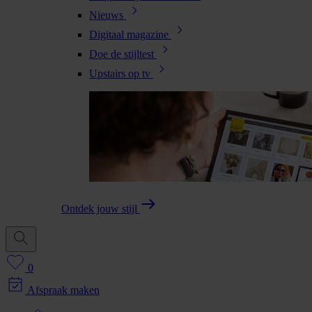
Nieuws
Digitaal magazine
Doe de stijltest
Upstairs op tv
Ontdek jouw stijl
0
Afspraak maken