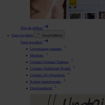
Doe de stijltest
Onze kwaliteit
ShowSubMenu
Onze kwaliteit
Levenslange garantie
Montage
Upstairs Original Toplaag
Upstairs Veiligheids Profiel
Upstairs Zij-Afwerking
Kosten traprenovatie
Duurzaamheid