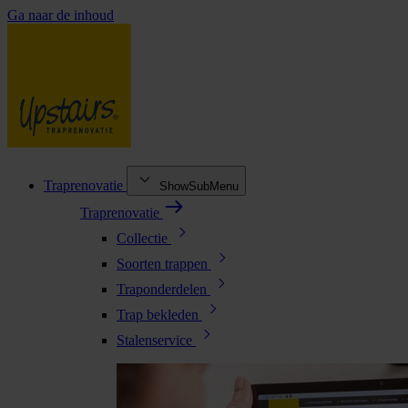
Ga naar de inhoud
Traprenovatie
ShowSubMenu
Traprenovatie
Collectie
Soorten trappen
Traponderdelen
Trap bekleden
Stalenservice