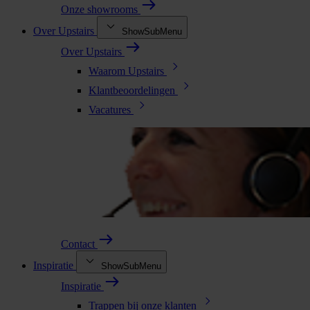
Onze showrooms
Over Upstairs
ShowSubMenu
Over Upstairs
Waarom Upstairs
Klantbeoordelingen
Vacatures
Contact
Inspiratie
ShowSubMenu
Inspiratie
Trappen bij onze klanten