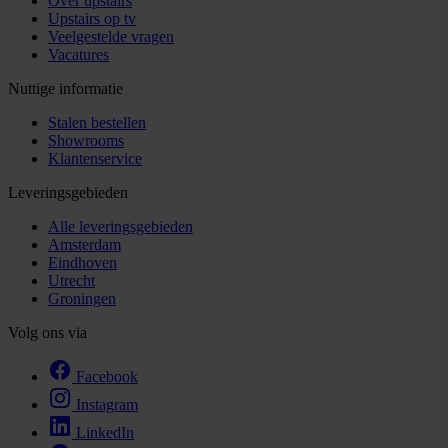
Over upstairs
Upstairs op tv
Veelgestelde vragen
Vacatures
Nuttige informatie
Stalen bestellen
Showrooms
Klantenservice
Leveringsgebieden
Alle leveringsgebieden
Amsterdam
Eindhoven
Utrecht
Groningen
Volg ons via
Facebook
Instagram
LinkedIn