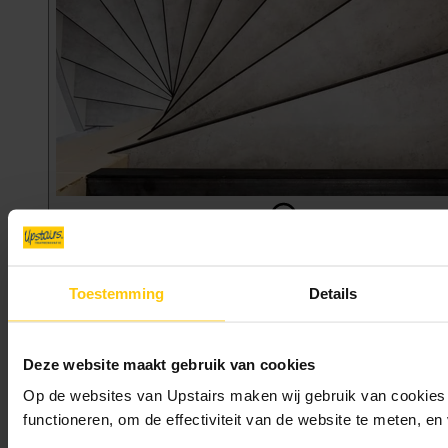
Toestemming
Details
Veiligheidsprofiel: extra grip en een
Deze website maakt gebruik van cookies
stijlvol accent voor je trap
Op de websites van Upstairs maken wij gebruik van cookies 
functioneren, om de effectiviteit van de website te meten, e
Het profiel is gemaakt van hoogwaardig aluminium en verkrijgbaar
in stijlvol zilver of goud. Het wordt subtiel op de voorkant van de