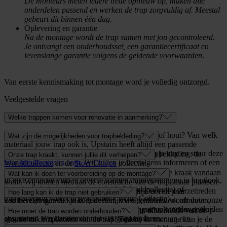
De monteurs meten iedere trede opnieuw op, maken alle
onderdelen passend en werken de trap zorgvuldig af. Meestal
gebeurt dit binnen één dag.
Oplevering en garantie
Na de montage wordt de trap samen met jou gecontroleerd.
Je ontvangt een onderhoudsset, een garantiecertificaat en
levenslange garantie volgens de geldende voorwaarden
.
Van eerste kennismaking tot montage word je volledig ontzorgd.
Veelgestelde vragen
Welke trappen komen voor renovatie in aanmerking?
Heb je een trap van beton, marmer, steen, tegels of hout? Van welk
Wat zijn de mogelijkheden voor trapbekleding?
materiaal jouw trap ook is, Upstairs heeft altijd een passende
oplossing! Maak bij twijfel een aantal foto’s van je trap en stuur deze
Bij Upstairs hebben we twee collecties voor trapbekleding: de
Onze trap kraakt, kunnen jullie dit verhelpen?
naar
info@upstairs.com
. Wij zullen je vervolgens informeren of een
Wereldcollectie
en de
Stoer Chique
collectie.
traprenovatie mogelijk is.
Dat is wel lastig, want het is afhankelijk van waar de kraak vandaan
Wat kan ik doen ter voorbereiding op de montage?
In elke collectie vind je diverse soorten trapbekledingen in houtlook,
komt. Wij komen niet aan de constructie van de trap, maar plaatsen
betonlook, lederlook of marmerlook (Wereldcollectie) of
overzettreden over de bestaande traptreden. Door de overzettreden
Om de montage soepel te laten verlopen, zijn er een paar
Hoe lang kan ik de trap niet gebruiken?
trapbekleding van echt leer (Stoer Chique Collectie)
kan het zijn dan de kraak gedeeltelijk weggenomen wordt door onze
voorbereidingen die je kunt treffen, zoals schilderwerk afronden,
speciale bruislijm die niet alleen stevig is, maar ook traploopgeluiden
vloerbedekking verwijderen, zorgen dat de ruimte rondom de trap
Gemiddeld duurt een traprenovatie
één dag
, afhankelijk van de
Hoe moet de trap worden onderhouden?
absorbeert. Wij kunnen dit niet 100% garanderen.
opgeruimd is zodat de monteurs er goed bij kunnen en een
grootte en complexiteit van de trap. Tijdens de montage kun je de