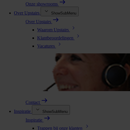
Onze showrooms
Over Upstairs
ShowSubMenu
Over Upstairs
Waarom Upstairs
Klantbeoordelingen
Vacatures
Contact
Inspiratie
ShowSubMenu
Inspiratie
Trappen bij onze klanten