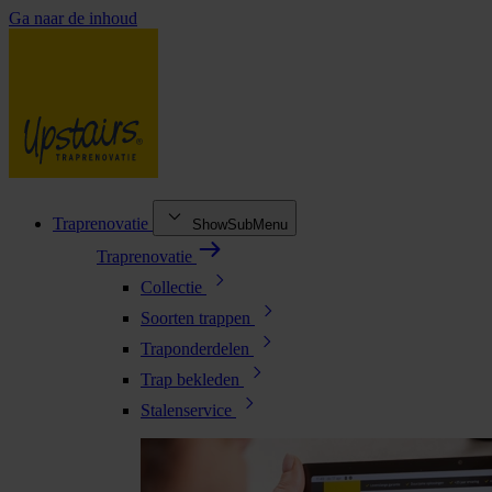
Ga naar de inhoud
Traprenovatie
ShowSubMenu
Traprenovatie
Collectie
Soorten trappen
Traponderdelen
Trap bekleden
Stalenservice