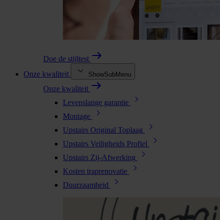
Doe de stijltest
Onze kwaliteit
ShowSubMenu
Onze kwaliteit
Levenslange garantie
Montage
Upstairs Original Toplaag
Upstairs Veiligheids Profiel
Upstairs Zij-Afwerking
Kosten traprenovatie
Duurzaamheid