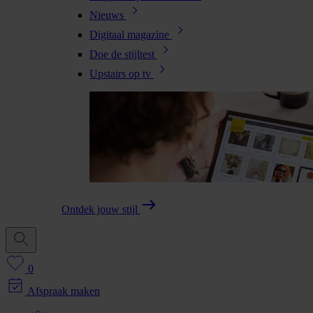
Nieuws
Digitaal magazine
Doe de stijltest
Upstairs op tv
Ontdek jouw stijl
0
Afspraak maken