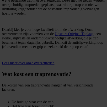
we je bestaande trap met overzettreden. Deze nieuwe treden worden
over je huidige traptreden geplaatst, waardoor je trap een nieuwe
uitstraling krijgt zonder dat de bestaande trap volledig vervangen
hoeft te worden.
Daarbij kies je voor hoge kwaliteit tot in de afwerking. Onze
overzettreden zijn voorzien van de
Upstairs Original Toplaag
: een
sterke, slijtvaste en onderhoudsvriendelijke afwerking die je trap
beschermt tegen dagelijks gebruik. Dankzij de antislipwerking loop
je bovendien met meer grip en zekerheid de trap op en af.
Lees meer over onze overzettreden
Wat kost een traprenovatie?
De kosten van een traprenovatie hangen af van verschillende
factoren:
De huidige staat van de trap
Het type trap (open of dicht)