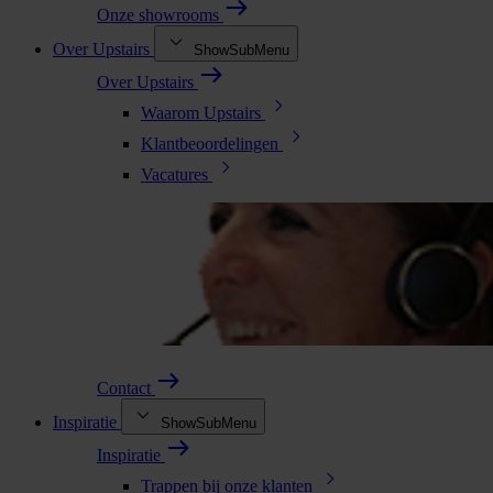
Onze showrooms
Over Upstairs
ShowSubMenu
Over Upstairs
Waarom Upstairs
Klantbeoordelingen
Vacatures
Contact
Inspiratie
ShowSubMenu
Inspiratie
Trappen bij onze klanten