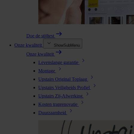
Doe de stijltest
Onze kwaliteit
ShowSubMenu
Onze kwaliteit
Levenslange garantie
Montage
Upstairs Original Toplaag
Upstairs Veiligheids Profiel
Upstairs Zij-Afwerking
Kosten traprenovatie
Duurzaamheid