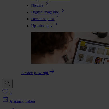
Nieuws
Digitaal magazine
Doe de stijltest
Upstairs op tv
Ontdek jouw stijl
0
Afspraak maken