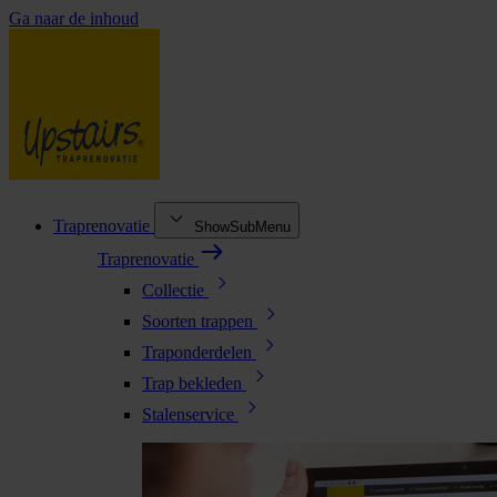
Ga naar de inhoud
Traprenovatie
ShowSubMenu
Traprenovatie
Collectie
Soorten trappen
Traponderdelen
Trap bekleden
Stalenservice