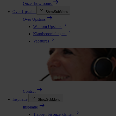
Onze showrooms
Over Upstairs
ShowSubMenu
Over Upstairs
Waarom Upstairs
Klantbeoordelingen
Vacatures
Contact
Inspiratie
ShowSubMenu
Inspiratie
Trappen bij onze klanten