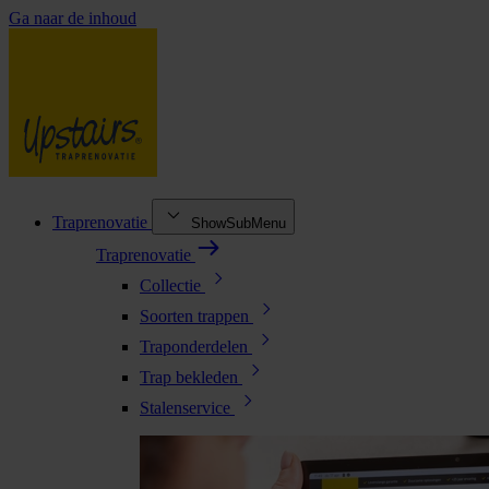
Ga naar de inhoud
Traprenovatie
ShowSubMenu
Traprenovatie
Collectie
Soorten trappen
Traponderdelen
Trap bekleden
Stalenservice