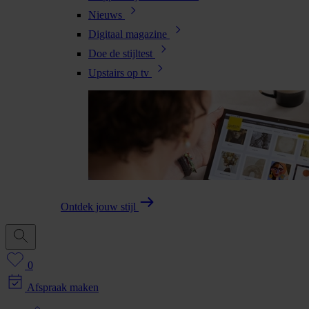
Nieuws
Digitaal magazine
Doe de stijltest
Upstairs op tv
Ontdek jouw stijl
0
Afspraak maken