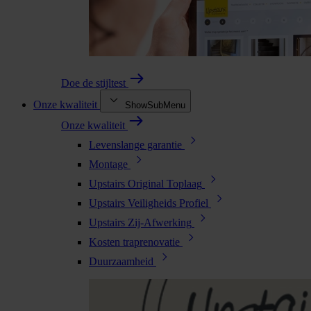
Doe de stijltest
Onze kwaliteit
ShowSubMenu
Onze kwaliteit
Levenslange garantie
Montage
Upstairs Original Toplaag
Upstairs Veiligheids Profiel
Upstairs Zij-Afwerking
Kosten traprenovatie
Duurzaamheid