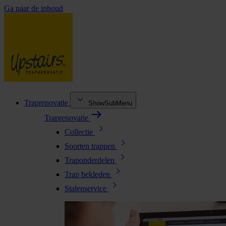
Ga naar de inhoud
Traprenovatie
ShowSubMenu
Traprenovatie
Collectie
Soorten trappen
Traponderdelen
Trap bekleden
Stalenservice