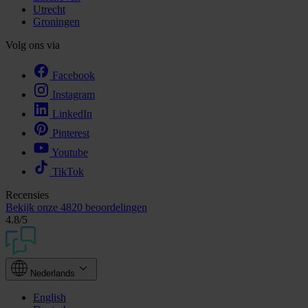
Utrecht
Groningen
Volg ons via
Facebook
Instagram
LinkedIn
Pinterest
Youtube
TikTok
Recensies
Bekijk onze
4820 beoordelingen
4.8
/5
Nederlands
English