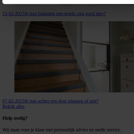
23-02-2023
Je trap bekleden met tegels: een goed idee?
07-02-2023
Je trap achter een deur plaatsen of niet?
Bekijk alles
Hulp nodig?
Wij staan voor je klaar met persoonlijk advies en snelle service.