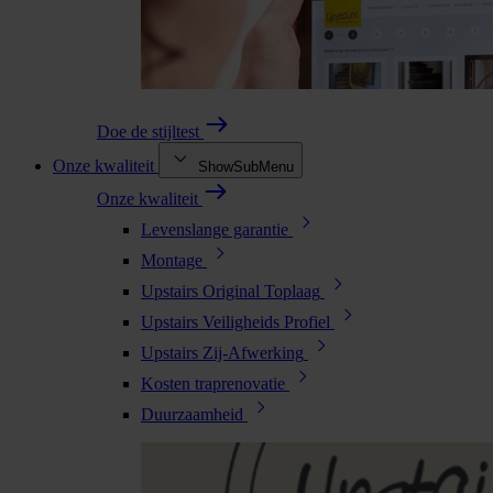
Doe de stijltest
Onze kwaliteit
ShowSubMenu
Onze kwaliteit
Levenslange garantie
Montage
Upstairs Original Toplaag
Upstairs Veiligheids Profiel
Upstairs Zij-Afwerking
Kosten traprenovatie
Duurzaamheid