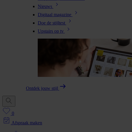
Nieuws
Digitaal magazine
Doe de stijltest
Upstairs op tv
Ontdek jouw stijl
0
Afspraak maken