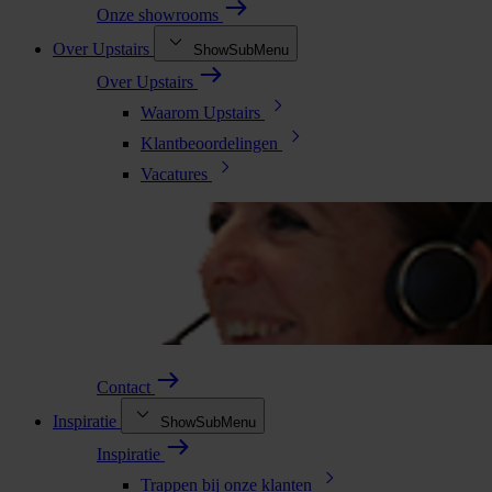
Onze showrooms
Over Upstairs
ShowSubMenu
Over Upstairs
Waarom Upstairs
Klantbeoordelingen
Vacatures
Contact
Inspiratie
ShowSubMenu
Inspiratie
Trappen bij onze klanten