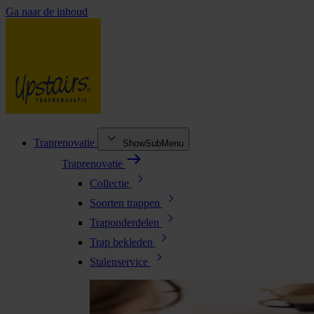
Ga naar de inhoud
Traprenovatie
ShowSubMenu
Traprenovatie
Collectie
Soorten trappen
Traponderdelen
Trap bekleden
Stalenservice