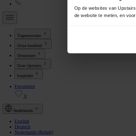
Op de websites van Upstairs 
de website te meten, en voo
Traprenovatie
Onze kwaliteit
Showroom
Over Upstairs
Inspiratie
Favorieten
0
Nederlands
English
Deutsch
Nederlands (België)