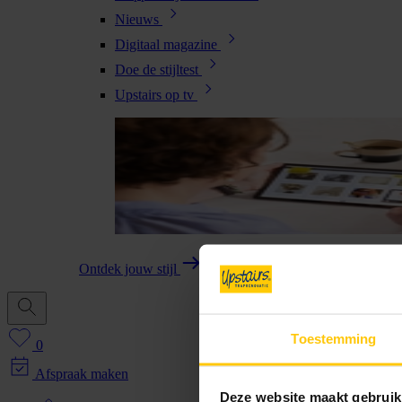
Nieuws
Digitaal magazine
Doe de stijltest
Upstairs op tv
Ontdek jouw stijl
Toestemming
0
Afspraak maken
Deze website maakt gebruik