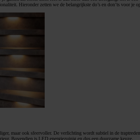
onaliteit. Hieronder zetten we de belangrijkste do’s en don’ts voor je op
liger, maar ook sfeervoller. De verlichting wordt subtiel in de traptre
 interieur. Bovendien is LED energiezuinig en dus een duurzame keuze.