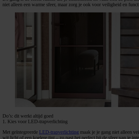
niet alleen een warme sfeer, maar zorg je ook voor veiligheid en functi
Do’s: dit werkt altijd goed
1. Kies voor LED-trapverlichting
Met geïntegreerde
LED-trapverlichting
maak je je gang niet alleen vei
wit licht of een koelere tint – zo past het perfect bij de sfeer van je