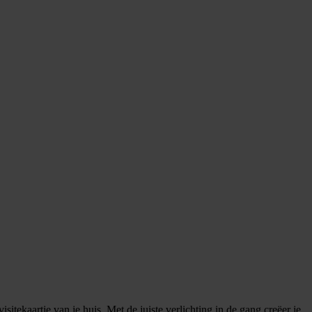
sitekaartje van je huis. Met de juiste verlichting in de gang creëer je