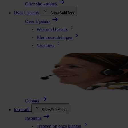
Onze showrooms
Over Upstairs
ShowSubMenu
Over Upstairs
Waarom Upstairs
Klantbeoordelingen
Vacatures
Contact
Inspiratie
ShowSubMenu
Inspiratie
Trappen bij onze klanten