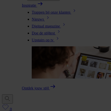
Inspiratie
Trappen bij onze klanten
Nieuws
Digitaal magazine
Doe de stijltest
Upstairs op tv
Ontdek jouw stijl
0