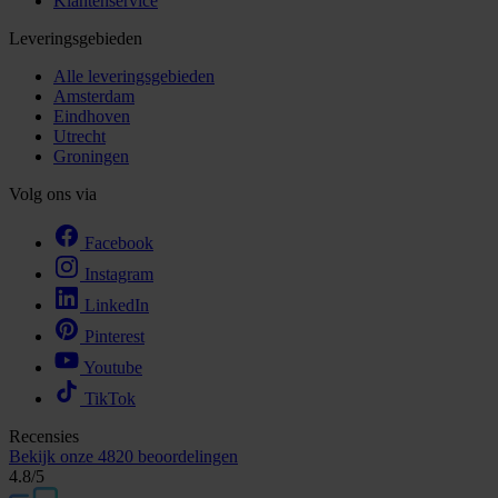
Klantenservice
Leveringsgebieden
Alle leveringsgebieden
Amsterdam
Eindhoven
Utrecht
Groningen
Volg ons via
Facebook
Instagram
LinkedIn
Pinterest
Youtube
TikTok
Recensies
Bekijk onze
4820 beoordelingen
4.8
/5