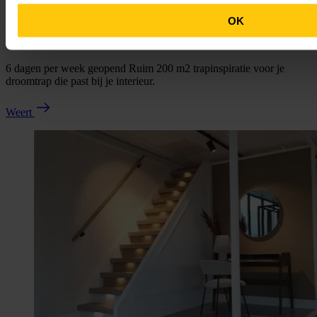
OK
Weert
6 dagen per week geopend Ruim 200 m2 trapinspiratie voor je
droomtrap die past bij je interieur.
Weert