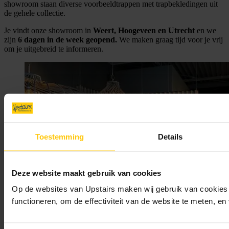
showroom staan diverse voorbeeldtrappen met trapbekledingen uit
de gehele collectie.
Je vindt onze showroom in
Weert, Hoogeveen en Utrecht
en we
zijn
6 dagen in de week geopend.
We maken graag tijd voor je vrij
om je uitgebreid te informeren.
Toestemming
Details
Deze website maakt gebruik van cookies
Op de websites van Upstairs maken wij gebruik van cookies 
functioneren, om de effectiviteit van de website te meten, e