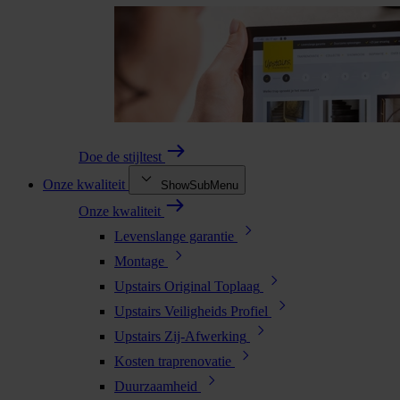
Doe de stijltest
Onze kwaliteit
ShowSubMenu
Onze kwaliteit
Levenslange garantie
Montage
Upstairs Original Toplaag
Upstairs Veiligheids Profiel
Upstairs Zij-Afwerking
Kosten traprenovatie
Duurzaamheid