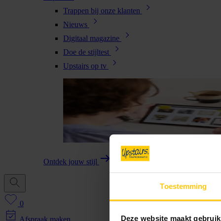
Trappen bij onze klanten
Nieuws
Digitaal magazine
Doe de stijltest
Upstairs op tv
Ontdek jouw stijl
Toestemming
0
Deze website maakt gebruik
Afspraak maken