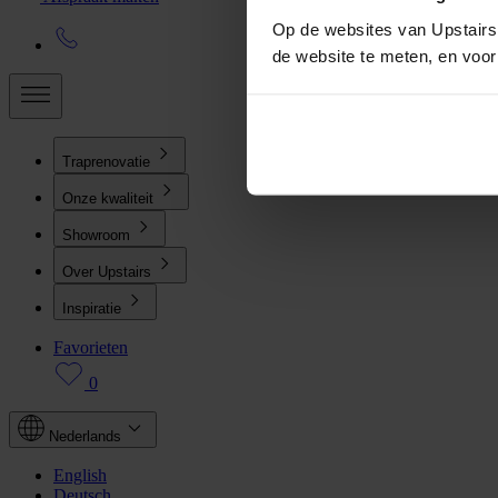
Op de websites van Upstairs 
de website te meten, en voo
Traprenovatie
Onze kwaliteit
Showroom
Over Upstairs
Inspiratie
Favorieten
0
Nederlands
English
Deutsch