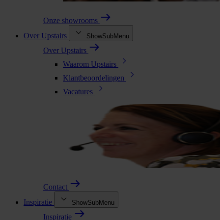
Onze showrooms
Over Upstairs
ShowSubMenu
Over Upstairs
Waarom Upstairs
Klantbeoordelingen
Vacatures
Contact
Inspiratie
ShowSubMenu
Inspiratie