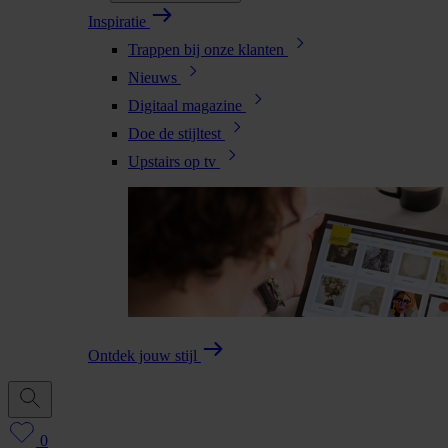
Inspiratie
Trappen bij onze klanten
Nieuws
Digitaal magazine
Doe de stijltest
Upstairs op tv
Ontdek jouw stijl
0