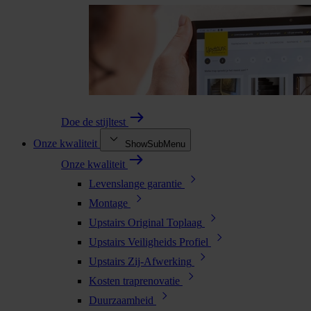
Doe de stijltest
Onze kwaliteit
ShowSubMenu
Onze kwaliteit
Levenslange garantie
Montage
Upstairs Original Toplaag
Upstairs Veiligheids Profiel
Upstairs Zij-Afwerking
Kosten traprenovatie
Duurzaamheid