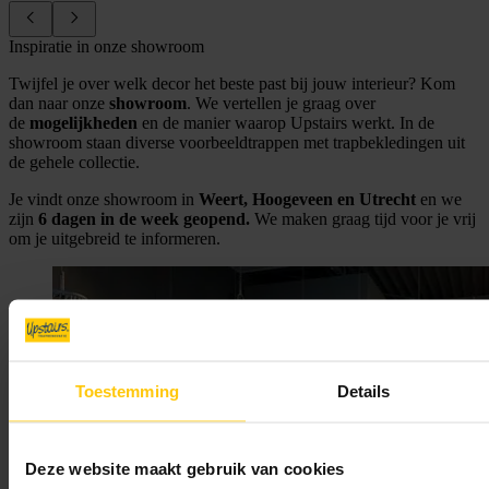
Inspiratie in onze showroom
Twijfel je over welk decor het beste past bij jouw interieur? Kom
dan naar onze
showroom
. We vertellen je graag over
de
mogelijkheden
en de manier waarop Upstairs werkt. In de
showroom staan diverse voorbeeldtrappen met trapbekledingen uit
de gehele collectie.
Je vindt onze showroom in
Weert, Hoogeveen en Utrecht
en we
zijn
6 dagen in de week geopend.
We maken graag tijd voor je vrij
om je uitgebreid te informeren.
Toestemming
Details
Deze website maakt gebruik van cookies