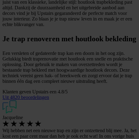
juist van een klassieke, landelijke stijl: houtlook trapbekleding past
altijd. Dankzij de duurzaamheid en het uitgebreide aanbod aan
decors vind je bij Upstairs gegarandeerd de perfecte match voor
jouw interieur. Zo blaas je je trap nieuw leven in en maak je er een
echte blikvanger van.
Je trap renoveren met houtlook bekleding
Een versleten of gedateerde trap kan een doorn in het oog zijn.
Gelukkig biedt traprenovatie met houtlook een snelle en praktische
oplossing. Door gebruik te maken van overzettreden wordt je
bestaande trap bekleed met hoogwaardige houtlook decors. Deze
techniek vereist geen hak- of breekwerk en zorgt ervoor dat je trap
binnen één dag een compleet nieuwe uitstraling heeft.
Klanten geven Upstairs een
4.8/5
Uit
4820 beoordelingen
Jacqueline
Wij hebben net een nieuwe trap en zijn er ontzettend blij mee. Ja, het
kost een paar cent maar dan heb je ook echt wat! In ons vorige huis