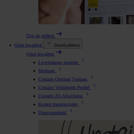
Doe de stijltest
Onze kwaliteit
ShowSubMenu
Onze kwaliteit
Levenslange garantie
Montage
Upstairs Original Toplaag
Upstairs Veiligheids Profiel
Upstairs Zij-Afwerking
Kosten traprenovatie
Duurzaamheid