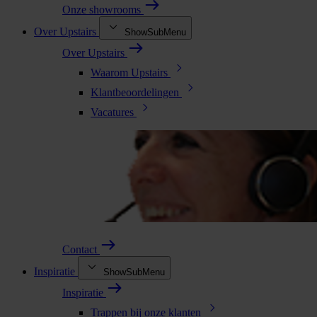
Onze showrooms
Over Upstairs
ShowSubMenu
Over Upstairs
Waarom Upstairs
Klantbeoordelingen
Vacatures
Contact
Inspiratie
ShowSubMenu
Inspiratie
Trappen bij onze klanten