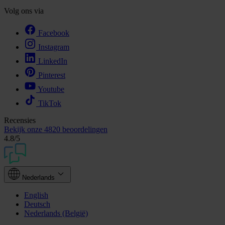
Volg ons via
Facebook
Instagram
LinkedIn
Pinterest
Youtube
TikTok
Recensies
Bekijk onze
4820 beoordelingen
4.8
/5
Nederlands
English
Deutsch
Nederlands (België)