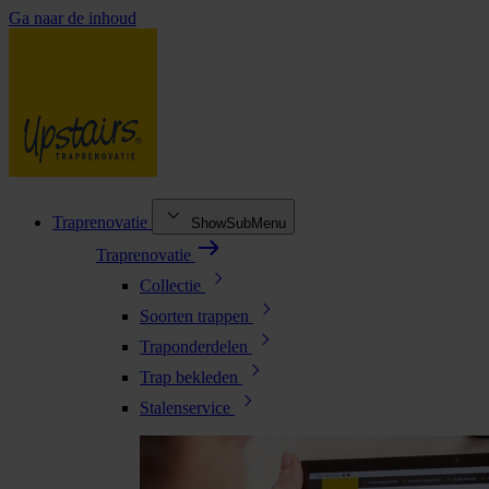
Ga naar de inhoud
Traprenovatie
ShowSubMenu
Traprenovatie
Collectie
Soorten trappen
Traponderdelen
Trap bekleden
Stalenservice