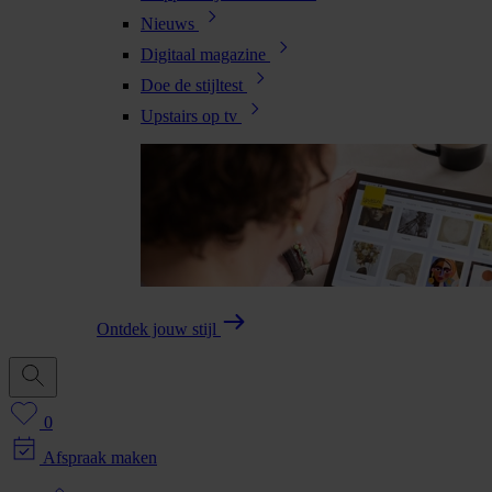
Nieuws
Digitaal magazine
Doe de stijltest
Upstairs op tv
Ontdek jouw stijl
0
Afspraak maken