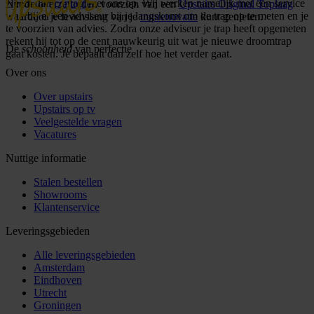
Neem dan
contact
met ons op. Wij werken namelijk met een service
zijn de overzettreden voorzien van een
Upstairs Original Toplaag
waarbij er een adviseur bij je langskomt om de trap op te meten en je
waardoor je levenslang van je
traprenovatie
kunt genieten.
te voorzien van advies. Zodra onze adviseur je trap heeft opgemeten
rekent hij tot op de cent nauwkeurig uit wat je nieuwe droomtrap
De
schoonheid
van perfectie
gaat kosten. Je bepaalt dan zelf hoe het verder gaat.
Over ons
Over upstairs
Upstairs op tv
Veelgestelde vragen
Vacatures
Nuttige informatie
Stalen bestellen
Showrooms
Klantenservice
Leveringsgebieden
Alle leveringsgebieden
Amsterdam
Eindhoven
Utrecht
Groningen