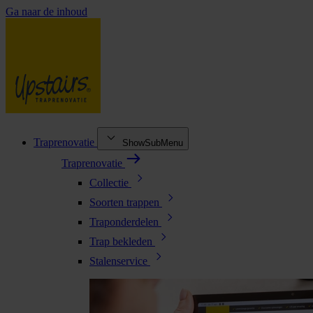
Ga naar de inhoud
Traprenovatie
ShowSubMenu
Traprenovatie
Collectie
Soorten trappen
Traponderdelen
Trap bekleden
Stalenservice