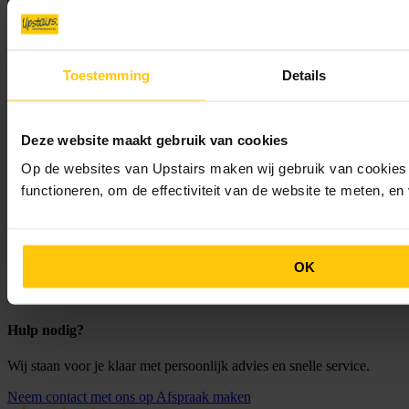
Postcode
Huisnummer
Toestemming
Details
Toevoeging
E-mailadres
Deze website maakt gebruik van cookies
Telefoonnummer
Op de websites van Upstairs maken wij gebruik van cookies 
functioneren, om de effectiviteit van de website te meten, e
Je vraag (optioneel)
OK
Ik ga akkoord met de privacyverklaring van Upstairs
Verzenden
Hulp nodig?
Wij staan voor je klaar met persoonlijk advies en snelle service.
Neem contact met ons op
Afspraak maken