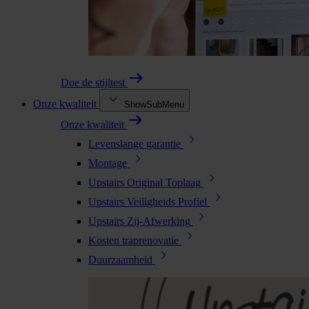
Doe de stijltest
Onze kwaliteit
ShowSubMenu
Onze kwaliteit
Levenslange garantie
Montage
Upstairs Original Toplaag
Upstairs Veiligheids Profiel
Upstairs Zij-Afwerking
Kosten traprenovatie
Duurzaamheid