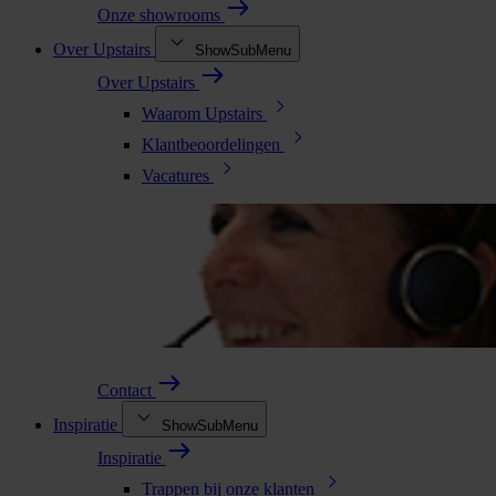
Onze showrooms
Over Upstairs
ShowSubMenu
Over Upstairs
Waarom Upstairs
Klantbeoordelingen
Vacatures
Contact
Inspiratie
ShowSubMenu
Inspiratie
Trappen bij onze klanten