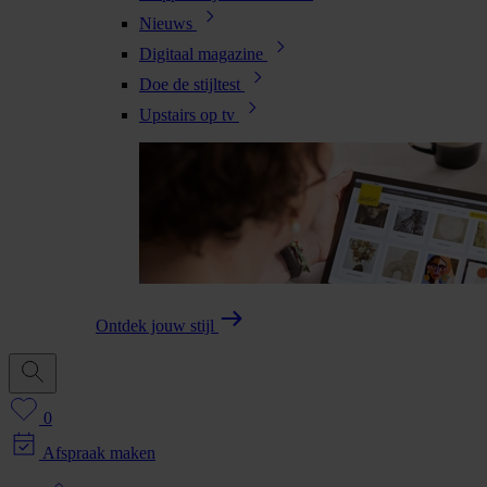
Nieuws
Digitaal magazine
Doe de stijltest
Upstairs op tv
Ontdek jouw stijl
0
Afspraak maken