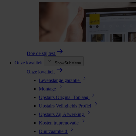
Doe de stijltest
Onze kwaliteit
ShowSubMenu
Onze kwaliteit
Levenslange garantie
Montage
Upstairs Original Toplaag
Upstairs Veiligheids Profiel
Upstairs Zij-Afwerking
Kosten traprenovatie
Duurzaamheid