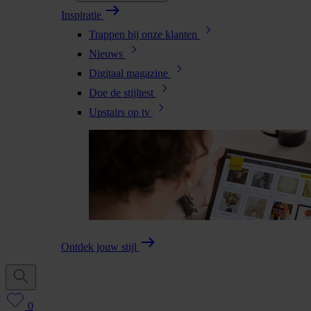
Inspiratie
Trappen bij onze klanten
Nieuws
Digitaal magazine
Doe de stijltest
Upstairs op tv
Ontdek jouw stijl
0