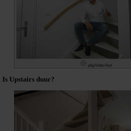
playVideoText
Is Upstairs duur?