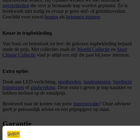
overzettreden
die over je bestaande trap worden geplaatst. Zo is
breekwerk niet nodig en ervaar je geen stof- of geluidsoverlast.
Geschikt voor zowel
houten
als
betonnen trappen
.
Keuze in trapbekleding
Van hout- en betonlook tot leer: de gekozen trapbekleding bepaalt
mede de prijs. Met collecties zoals de
Wereld Collectie
en
Stoer
Chique Collectie
vind je altijd een stijl die past bij jouw interieur.
Extra opties
Denk aan LED-verlichting,
stootborden
,
trapleuningen
,
Steeltwist
trapneuzen
of
zijafwerking
. Deze extra’s geven je trap karakter en
hebben invloed op de totaalprijs.
Benieuwd naar de kosten van jouw
traprenovatie
? Onze adviseur
geeft je persoonlijk advies en een prijsopgave op maat.
Garantie
Je wilt natuurlijk dat je gerenoveerde trap jarenlang mooi blijft en