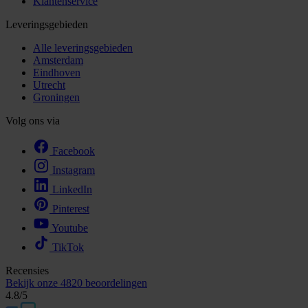
Klantenservice
Leveringsgebieden
Alle leveringsgebieden
Amsterdam
Eindhoven
Utrecht
Groningen
Volg ons via
Facebook
Instagram
LinkedIn
Pinterest
Youtube
TikTok
Recensies
Bekijk onze
4820 beoordelingen
4.8
/5