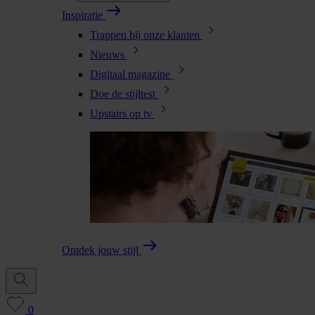
Inspiratie
Trappen bij onze klanten
Nieuws
Digitaal magazine
Doe de stijltest
Upstairs op tv
Ontdek jouw stijl
0