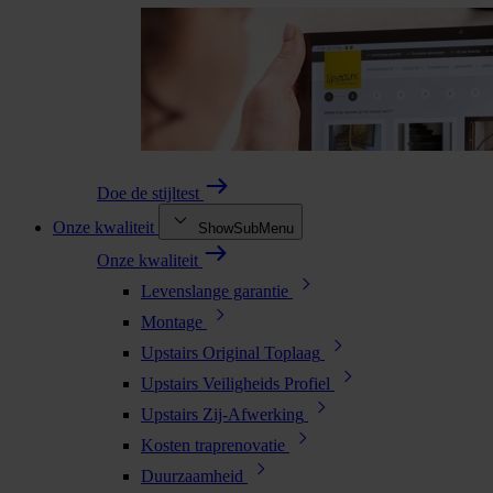
Doe de stijltest
Onze kwaliteit
ShowSubMenu
Onze kwaliteit
Levenslange garantie
Montage
Upstairs Original Toplaag
Upstairs Veiligheids Profiel
Upstairs Zij-Afwerking
Kosten traprenovatie
Duurzaamheid