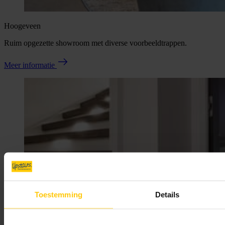
Hoogeveen
Ruim opgezette showroom met diverse voorbeeldtrappen.
Meer informatie
Toestemming
Details