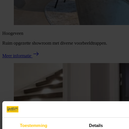
Hoogeveen
Ruim opgezette showroom met diverse voorbeeldtrappen.
Meer informatie
Toestemming
Details