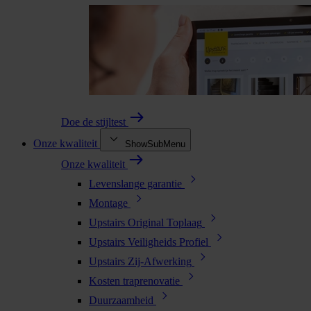
Doe de stijltest
Onze kwaliteit
ShowSubMenu
Onze kwaliteit
Levenslange garantie
Montage
Upstairs Original Toplaag
Upstairs Veiligheids Profiel
Upstairs Zij-Afwerking
Kosten traprenovatie
Duurzaamheid