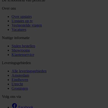
De
schoonheid
van perfectie
Over ons
Over upstairs
Upstairs op tv
Veelgestelde vragen
Vacatures
Nuttige informatie
Stalen bestellen
Showrooms
Klantenservice
Leveringsgebieden
Alle leveringsgebieden
Amsterdam
Eindhoven
Utrecht
Groningen
Volg ons via
Facebook