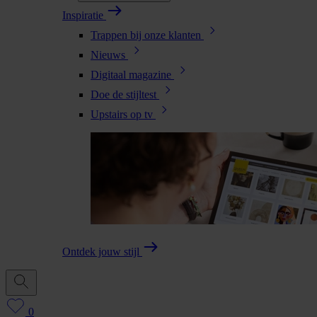
Inspiratie
Trappen bij onze klanten
Nieuws
Digitaal magazine
Doe de stijltest
Upstairs op tv
Ontdek jouw stijl
0