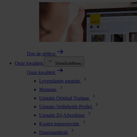
Doe de stijltest
Onze kwaliteit
ShowSubMenu
Onze kwaliteit
Levenslange garantie
Montage
Upstairs Original Toplaag
Upstairs Veiligheids Profiel
Upstairs Zij-Afwerking
Kosten traprenovatie
Duurzaamheid