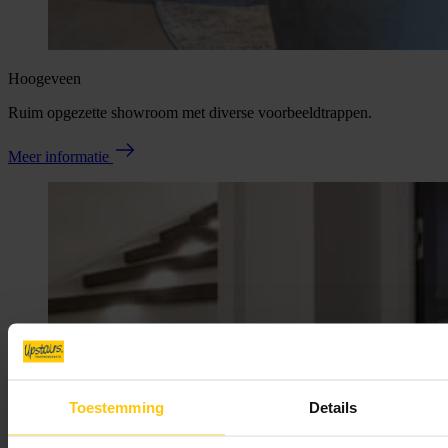
Hoogeveen
Ruim opgezette showroom met diverse voorbeeldtrappen.
Meer informatie
Toestemming
Details