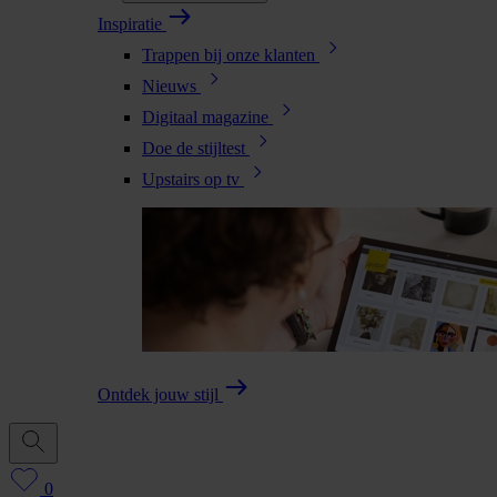
Inspiratie
Trappen bij onze klanten
Nieuws
Digitaal magazine
Doe de stijltest
Upstairs op tv
Ontdek jouw stijl
0