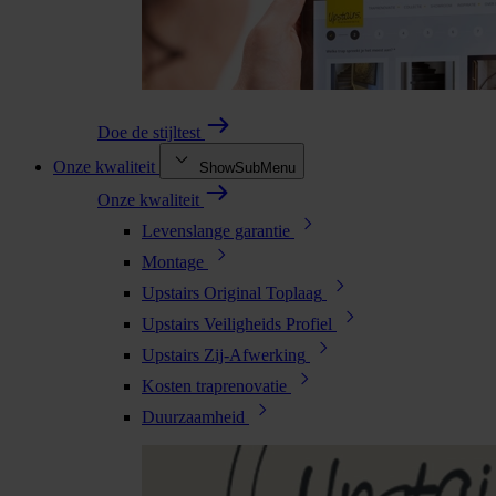
Doe de stijltest
Onze kwaliteit
ShowSubMenu
Onze kwaliteit
Levenslange garantie
Montage
Upstairs Original Toplaag
Upstairs Veiligheids Profiel
Upstairs Zij-Afwerking
Kosten traprenovatie
Duurzaamheid