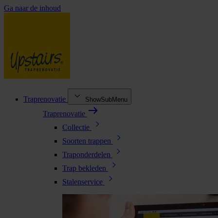
Ga naar de inhoud
Traprenovatie
ShowSubMenu
Traprenovatie
Collectie
Soorten trappen
Traponderdelen
Trap bekleden
Stalenservice