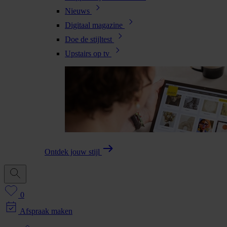
Nieuws
Digitaal magazine
Doe de stijltest
Upstairs op tv
Ontdek jouw stijl
0
Afspraak maken