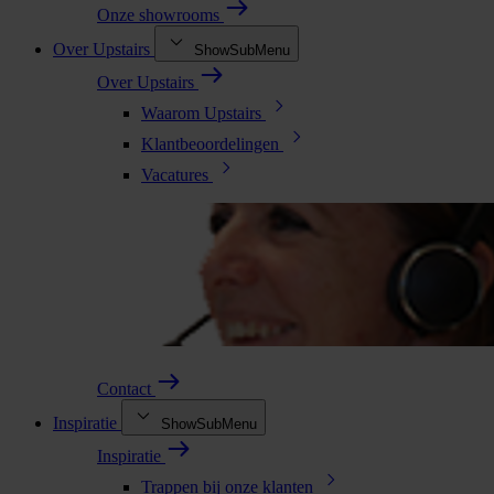
Onze showrooms
Over Upstairs
ShowSubMenu
Over Upstairs
Waarom Upstairs
Klantbeoordelingen
Vacatures
Contact
Inspiratie
ShowSubMenu
Inspiratie
Trappen bij onze klanten