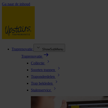
Ga naar de inhoud
Traprenovatie
ShowSubMenu
Traprenovatie
Collectie
Soorten trappen
Traponderdelen
Trap bekleden
Stalenservice