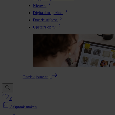
Nieuws
Digitaal magazine
Doe de stijltest
Upstairs op tv
Ontdek jouw stijl
0
Afspraak maken