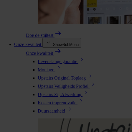
Doe de stijltest
Onze kwaliteit
ShowSubMenu
Onze kwaliteit
Levenslange garantie
Montage
Upstairs Original Toplaag
Upstairs Veiligheids Profiel
Upstairs Zij-Afwerking
Kosten traprenovatie
Duurzaamheid