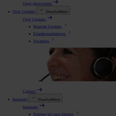
Onze showrooms
Over Upstairs
ShowSubMenu
Over Upstairs
Waarom Upstairs
Klantbeoordelingen
Vacatures
Contact
Inspiratie
ShowSubMenu
Inspiratie
Trappen bij onze klanten